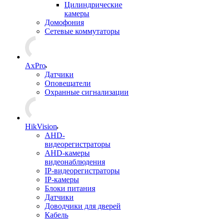
Цилиндрические
камеры
Домофония
Сетевые коммутаторы
AxPro
Датчики
Оповещатели
Охранные сигнализации
HikVision
AHD-
видеорегистраторы
AHD-камеры
видеонаблюдения
IP-видеорегистраторы
IP-камеры
Блоки питания
Датчики
Доводчики для дверей
Кабель