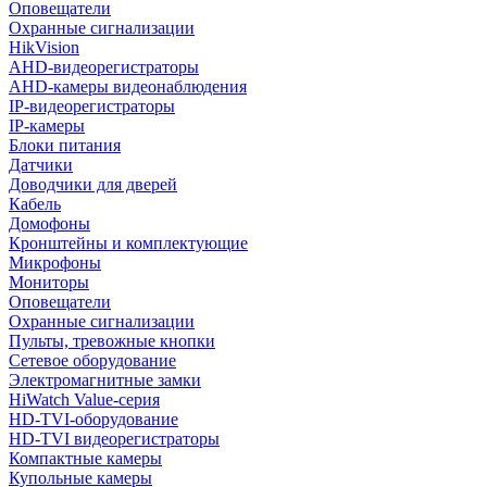
Оповещатели
Охранные сигнализации
HikVision
AHD-видеорегистраторы
AHD-камеры видеонаблюдения
IP-видеорегистраторы
IP-камеры
Блоки питания
Датчики
Доводчики для дверей
Кабель
Домофоны
Кронштейны и комплектующие
Микрофоны
Мониторы
Оповещатели
Охранные сигнализации
Пульты, тревожные кнопки
Сетевое оборудование
Электромагнитные замки
HiWatch Value-серия
HD-TVI-оборудование
HD-TVI видеорегистраторы
Компактные камеры
Купольные камеры