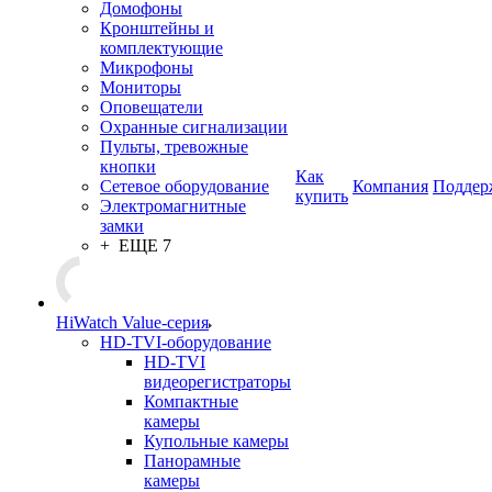
Домофоны
Кронштейны и
комплектующие
Микрофоны
Мониторы
Оповещатели
Охранные сигнализации
Пульты, тревожные
кнопки
Как
Сетевое оборудование
Компания
Поддер
купить
Электромагнитные
замки
+ ЕЩЕ 7
HiWatch Value-серия
HD-TVI-оборудование
HD-TVI
видеорегистраторы
Компактные
камеры
Купольные камеры
Панорамные
камеры