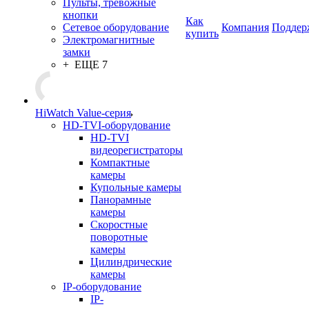
Пульты, тревожные
кнопки
Как
Сетевое оборудование
Компания
Поддер
купить
Электромагнитные
замки
+ ЕЩЕ 7
HiWatch Value-серия
HD-TVI-оборудование
HD-TVI
видеорегистраторы
Компактные
камеры
Купольные камеры
Панорамные
камеры
Скоростные
поворотные
камеры
Цилиндрические
камеры
IP-оборудование
IP-