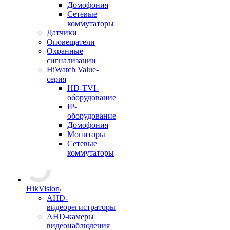
Домофония
Сетевые
коммутаторы
Датчики
Оповещатели
Охранные
сигнализации
HiWatch Value-
серия
HD-TVI-
оборудование
IP-
оборудование
Домофония
Мониторы
Сетевые
коммутаторы
HikVision
AHD-
видеорегистраторы
AHD-камеры
видеонаблюдения