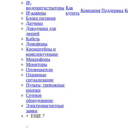
IP-
видеорегистраторы
Как
Компания
Поддержка
К
IP-камеры
купить
Блоки питания
Датчики
Доводчики для
дверей
Кабель
Домофоны
Кронштейны и
комплектующие
Микрофоны
Мониторы
Оповещатели
Охранные
сигнализации
Пульты, тревожные
кнопки
Сетевое
оборудование
Электромагнитные
замки
+ ЕЩЕ 7