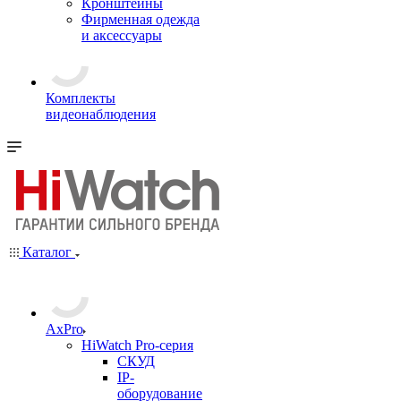
Кронштейны
Фирменная одежда
и аксессуары
Комплекты
видеонаблюдения
Каталог
AxPro
HiWatch Pro-серия
CКУД
IP-
оборудование