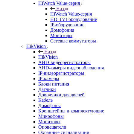
HiWatch Value-серия
Назад
HiWatch Value-серия
HD-TVI-оборудование
IP-оборудование
Домофония
Мониторы
Сетевые коммутаторы
HikVision
Назад
HikVision
AHD-видеорегистраторы
AHD-камеры видеонаблюдения
IP-видеорегистраторы
IP-камеры
Блоки питания
Датчики
Доводчики для дверей
Кабель
Домофоны
Кронштейны и комплектующие
Микрофоны
Мониторы
Оповещатели
Охранные сигнализации