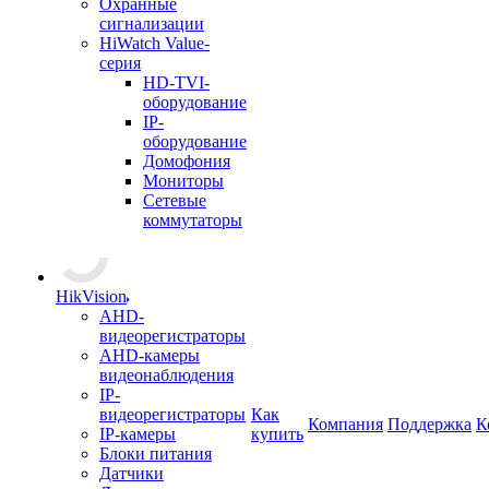
Охранные
сигнализации
HiWatch Value-
серия
HD-TVI-
оборудование
IP-
оборудование
Домофония
Мониторы
Сетевые
коммутаторы
HikVision
AHD-
видеорегистраторы
AHD-камеры
видеонаблюдения
IP-
видеорегистраторы
Как
Компания
Поддержка
К
IP-камеры
купить
Блоки питания
Датчики