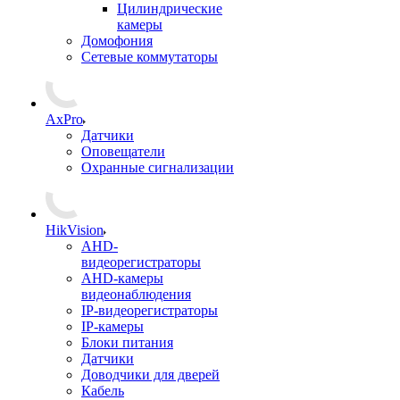
Цилиндрические
камеры
Домофония
Сетевые коммутаторы
AxPro
Датчики
Оповещатели
Охранные сигнализации
HikVision
AHD-
видеорегистраторы
AHD-камеры
видеонаблюдения
IP-видеорегистраторы
IP-камеры
Блоки питания
Датчики
Доводчики для дверей
Кабель