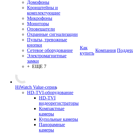
Домофоны
Кронштейны и
комплектующие
Микрофоны
Мониторы
Оповещатели
Охранные сигнализации
Пульты, тревожные
кнопки
Как
Сетевое оборудование
Компания
Поддер
купить
Электромагнитные
замки
+ ЕЩЕ 7
HiWatch Value-серия
HD-TVI-оборудование
HD-TVI
видеорегистраторы
Компактные
камеры
Купольные камеры
Панорамные
камеры