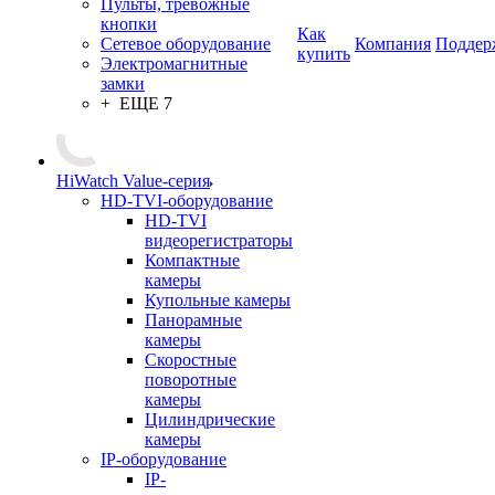
Пульты, тревожные
кнопки
Как
Сетевое оборудование
Компания
Поддер
купить
Электромагнитные
замки
+ ЕЩЕ 7
HiWatch Value-серия
HD-TVI-оборудование
HD-TVI
видеорегистраторы
Компактные
камеры
Купольные камеры
Панорамные
камеры
Скоростные
поворотные
камеры
Цилиндрические
камеры
IP-оборудование
IP-