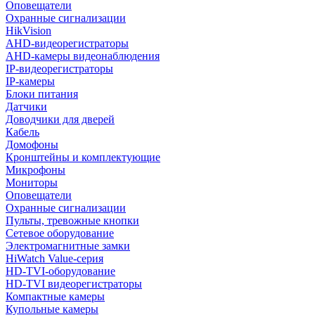
Оповещатели
Охранные сигнализации
HikVision
AHD-видеорегистраторы
AHD-камеры видеонаблюдения
IP-видеорегистраторы
IP-камеры
Блоки питания
Датчики
Доводчики для дверей
Кабель
Домофоны
Кронштейны и комплектующие
Микрофоны
Мониторы
Оповещатели
Охранные сигнализации
Пульты, тревожные кнопки
Сетевое оборудование
Электромагнитные замки
HiWatch Value-серия
HD-TVI-оборудование
HD-TVI видеорегистраторы
Компактные камеры
Купольные камеры