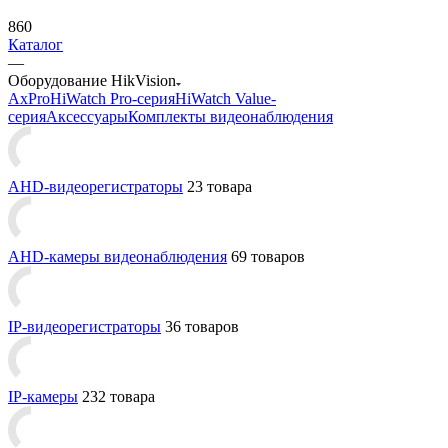
860
Каталог
—
Оборудование HikVision
AxPro
HiWatch Pro-серия
HiWatch Value-
серия
Аксессуары
Комплекты видеонаблюдения
AHD-видеорегистраторы
23 товара
AHD-камеры видеонаблюдения
69 товаров
IP-видеорегистраторы
36 товаров
IP-камеры
232 товара