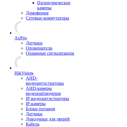
Цилиндрические
камеры
Домофония
Сетевые коммутаторы
AxPro
Датчики
Оповещатели
Охранные сигнализации
HikVision
AHD-
видеорегистраторы
AHD-камеры
видеонаблюдения
IP-видеорегистраторы
IP-камеры
Блоки питания
Датчики
Доводчики для дверей
Кабель