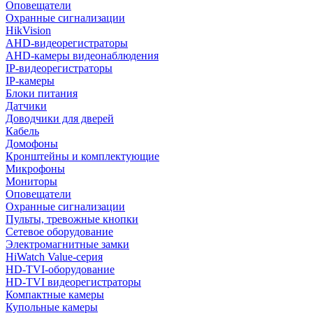
Оповещатели
Охранные сигнализации
HikVision
AHD-видеорегистраторы
AHD-камеры видеонаблюдения
IP-видеорегистраторы
IP-камеры
Блоки питания
Датчики
Доводчики для дверей
Кабель
Домофоны
Кронштейны и комплектующие
Микрофоны
Мониторы
Оповещатели
Охранные сигнализации
Пульты, тревожные кнопки
Сетевое оборудование
Электромагнитные замки
HiWatch Value-серия
HD-TVI-оборудование
HD-TVI видеорегистраторы
Компактные камеры
Купольные камеры