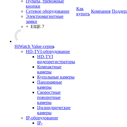
Пульты, тревожные
кнопки
Как
Сетевое оборудование
Компания
Поддер
купить
Электромагнитные
замки
+ ЕЩЕ 7
HiWatch Value-серия
HD-TVI-оборудование
HD-TVI
видеорегистраторы
Компактные
камеры
Купольные камеры
Панорамные
камеры
Скоростные
поворотные
камеры
Цилиндрические
камеры
IP-оборудование
IP-