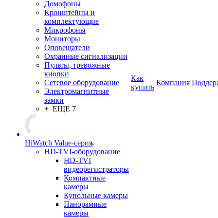
Домофоны
Кронштейны и
комплектующие
Микрофоны
Мониторы
Оповещатели
Охранные сигнализации
Пульты, тревожные
кнопки
Как
Сетевое оборудование
Компания
Поддер
купить
Электромагнитные
замки
+ ЕЩЕ 7
HiWatch Value-серия
HD-TVI-оборудование
HD-TVI
видеорегистраторы
Компактные
камеры
Купольные камеры
Панорамные
камеры