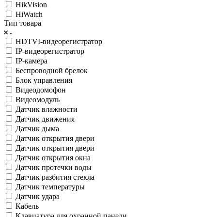
HikVision
HiWatch
Тип товара
HDTVI-видеорегистратор
IP-видеорегистратор
IP-камера
Беспроводной брелок
Блок управления
Видеодомофон
Видеомодуль
Датчик влажности
Датчик движения
Датчик дыма
Датчик открытия двери
Датчик открытия двери
Датчик открытия окна
Датчик протечки воды
Датчик разбития стекла
Датчик температуры
Датчик удара
Кабель
Клавиатура для охранной панели