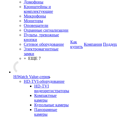
Домофоны
Кронштейны и
комплектующие
Микрофоны
Мониторы
Оповещатели
Охранные сигнализации
Пульты, тревожные
кнопки
Как
Сетевое оборудование
Компания
Поддер
купить
Электромагнитные
замки
+ ЕЩЕ 7
HiWatch Value-серия
HD-TVI-оборудование
HD-TVI
видеорегистраторы
Компактные
камеры
Купольные камеры
Панорамные
камеры