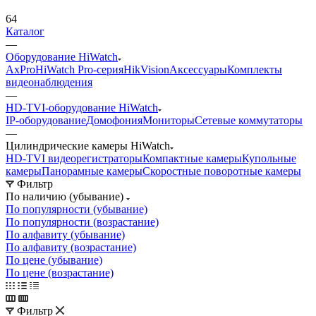
64
Каталог
—
Оборудование HiWatch
AxPro
HiWatch Pro-серия
HikVision
Аксессуары
Комплекты
видеонаблюдения
—
HD-TVI-оборудование HiWatch
IP-оборудование
Домофония
Мониторы
Сетевые коммутаторы
—
Цилиндрические камеры HiWatch
HD-TVI видеорегистраторы
Компактные камеры
Купольные
камеры
Панорамные камеры
Скоростные поворотные камеры
Фильтр
По наличию (убывание)
По популярности (убывание)
По популярности (возрастание)
По алфавиту (убывание)
По алфавиту (возрастание)
По цене (убывание)
По цене (возрастание)
Фильтр