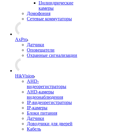
Цилиндрические
камеры
Домофония
Сетевые коммутаторы
AxPro
Датчики
Оповещатели
Охранные сигнализации
HikVision
AHD-
видеорегистраторы
AHD-камеры
видеонаблюдения
IP-видеорегистраторы
IP-камеры
Блоки питания
Датчики
Доводчики для дверей
Кабель