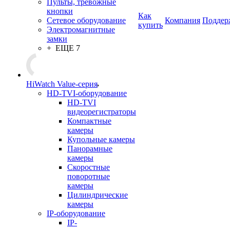
Пульты, тревожные
кнопки
Как
Сетевое оборудование
Компания
Поддер
купить
Электромагнитные
замки
+ ЕЩЕ 7
HiWatch Value-серия
HD-TVI-оборудование
HD-TVI
видеорегистраторы
Компактные
камеры
Купольные камеры
Панорамные
камеры
Скоростные
поворотные
камеры
Цилиндрические
камеры
IP-оборудование
IP-