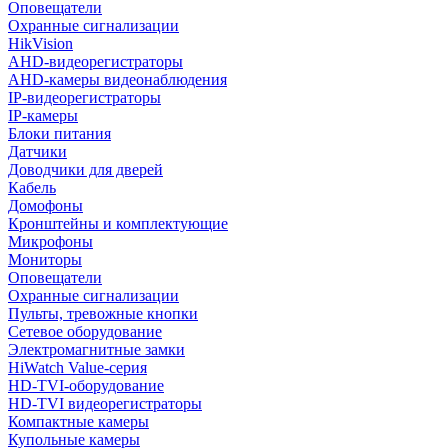
Оповещатели
Охранные сигнализации
HikVision
AHD-видеорегистраторы
AHD-камеры видеонаблюдения
IP-видеорегистраторы
IP-камеры
Блоки питания
Датчики
Доводчики для дверей
Кабель
Домофоны
Кронштейны и комплектующие
Микрофоны
Мониторы
Оповещатели
Охранные сигнализации
Пульты, тревожные кнопки
Сетевое оборудование
Электромагнитные замки
HiWatch Value-серия
HD-TVI-оборудование
HD-TVI видеорегистраторы
Компактные камеры
Купольные камеры