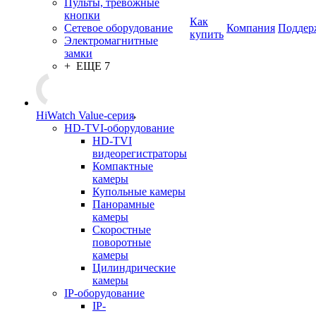
Пульты, тревожные
кнопки
Как
Сетевое оборудование
Компания
Поддер
купить
Электромагнитные
замки
+ ЕЩЕ 7
HiWatch Value-серия
HD-TVI-оборудование
HD-TVI
видеорегистраторы
Компактные
камеры
Купольные камеры
Панорамные
камеры
Скоростные
поворотные
камеры
Цилиндрические
камеры
IP-оборудование
IP-