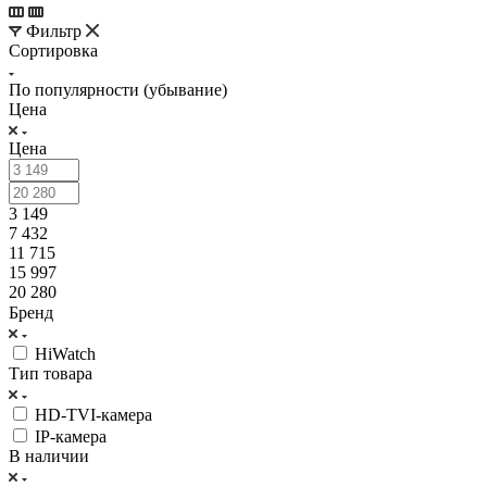
Фильтр
Сортировка
По популярности (убывание)
Цена
Цена
3 149
7 432
11 715
15 997
20 280
Бренд
HiWatch
Тип товара
HD-TVI-камера
IP-камера
В наличии