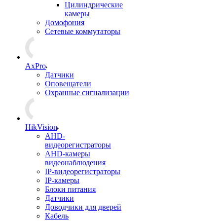
Цилиндрические
камеры
Домофония
Сетевые коммутаторы
AxPro
Датчики
Оповещатели
Охранные сигнализации
HikVision
AHD-
видеорегистраторы
AHD-камеры
видеонаблюдения
IP-видеорегистраторы
IP-камеры
Блоки питания
Датчики
Доводчики для дверей
Кабель