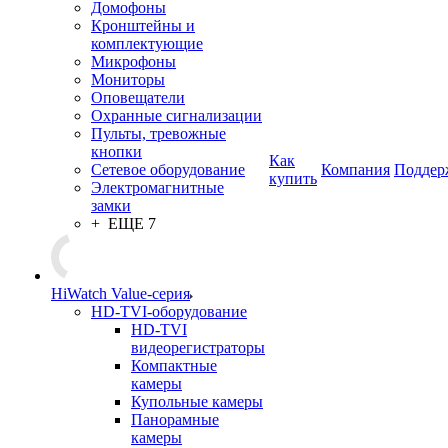
Домофоны
Кронштейны и
комплектующие
Микрофоны
Мониторы
Оповещатели
Охранные сигнализации
Пульты, тревожные
кнопки
Как
Сетевое оборудование
Компания
Поддер
купить
Электромагнитные
замки
+ ЕЩЕ 7
HiWatch Value-серия
HD-TVI-оборудование
HD-TVI
видеорегистраторы
Компактные
камеры
Купольные камеры
Панорамные
камеры