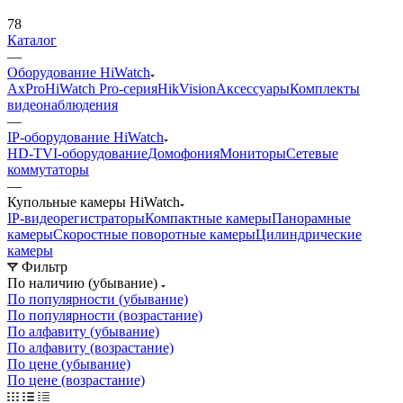
78
Каталог
—
Оборудование HiWatch
AxPro
HiWatch Pro-серия
HikVision
Аксессуары
Комплекты
видеонаблюдения
—
IP-оборудование HiWatch
HD-TVI-оборудование
Домофония
Мониторы
Сетевые
коммутаторы
—
Купольные камеры HiWatch
IP-видеорегистраторы
Компактные камеры
Панорамные
камеры
Скоростные поворотные камеры
Цилиндрические
камеры
Фильтр
По наличию (убывание)
По популярности (убывание)
По популярности (возрастание)
По алфавиту (убывание)
По алфавиту (возрастание)
По цене (убывание)
По цене (возрастание)