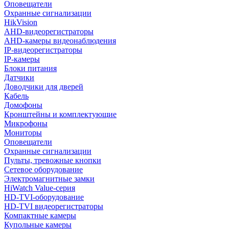
Оповещатели
Охранные сигнализации
HikVision
AHD-видеорегистраторы
AHD-камеры видеонаблюдения
IP-видеорегистраторы
IP-камеры
Блоки питания
Датчики
Доводчики для дверей
Кабель
Домофоны
Кронштейны и комплектующие
Микрофоны
Мониторы
Оповещатели
Охранные сигнализации
Пульты, тревожные кнопки
Сетевое оборудование
Электромагнитные замки
HiWatch Value-серия
HD-TVI-оборудование
HD-TVI видеорегистраторы
Компактные камеры
Купольные камеры