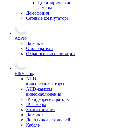
Цилиндрические
камеры
Домофония
Сетевые коммутаторы
AxPro
Датчики
Оповещатели
Охранные сигнализации
HikVision
AHD-
видеорегистраторы
AHD-камеры
видеонаблюдения
IP-видеорегистраторы
IP-камеры
Блоки питания
Датчики
Доводчики для дверей
Кабель