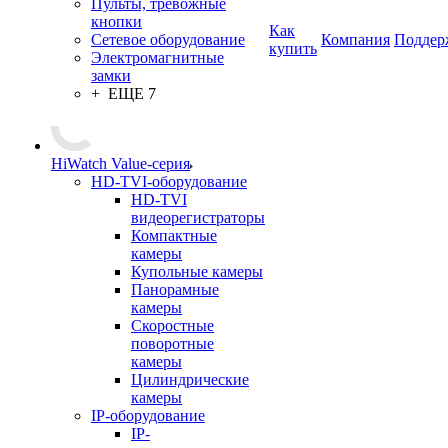
Пульты, тревожные
кнопки
Как
Сетевое оборудование
Компания
Поддер
купить
Электромагнитные
замки
+ ЕЩЕ 7
HiWatch Value-серия
HD-TVI-оборудование
HD-TVI
видеорегистраторы
Компактные
камеры
Купольные камеры
Панорамные
камеры
Скоростные
поворотные
камеры
Цилиндрические
камеры
IP-оборудование
IP-