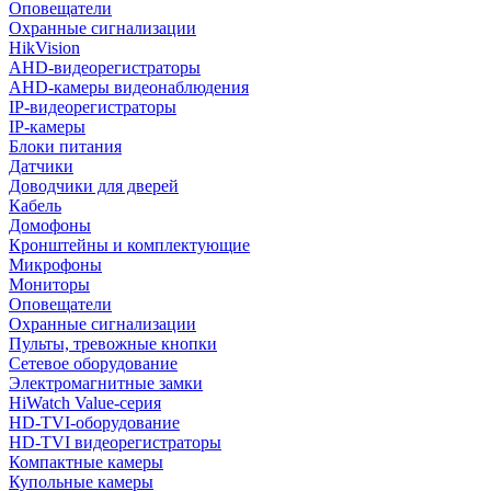
Оповещатели
Охранные сигнализации
HikVision
AHD-видеорегистраторы
AHD-камеры видеонаблюдения
IP-видеорегистраторы
IP-камеры
Блоки питания
Датчики
Доводчики для дверей
Кабель
Домофоны
Кронштейны и комплектующие
Микрофоны
Мониторы
Оповещатели
Охранные сигнализации
Пульты, тревожные кнопки
Сетевое оборудование
Электромагнитные замки
HiWatch Value-серия
HD-TVI-оборудование
HD-TVI видеорегистраторы
Компактные камеры
Купольные камеры