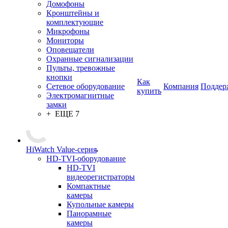
Домофоны
Кронштейны и
комплектующие
Микрофоны
Мониторы
Оповещатели
Охранные сигнализации
Пульты, тревожные
кнопки
Как
Сетевое оборудование
Компания
Поддер
купить
Электромагнитные
замки
+ ЕЩЕ 7
HiWatch Value-серия
HD-TVI-оборудование
HD-TVI
видеорегистраторы
Компактные
камеры
Купольные камеры
Панорамные
камеры