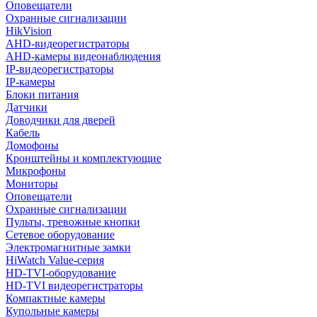
Оповещатели
Охранные сигнализации
HikVision
AHD-видеорегистраторы
AHD-камеры видеонаблюдения
IP-видеорегистраторы
IP-камеры
Блоки питания
Датчики
Доводчики для дверей
Кабель
Домофоны
Кронштейны и комплектующие
Микрофоны
Мониторы
Оповещатели
Охранные сигнализации
Пульты, тревожные кнопки
Сетевое оборудование
Электромагнитные замки
HiWatch Value-серия
HD-TVI-оборудование
HD-TVI видеорегистраторы
Компактные камеры
Купольные камеры