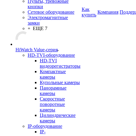
Пульты, тревожные
кнопки
Как
Сетевое оборудование
Компания
Поддер
купить
Электромагнитные
замки
+ ЕЩЕ 7
HiWatch Value-серия
HD-TVI-оборудование
HD-TVI
видеорегистраторы
Компактные
камеры
Купольные камеры
Панорамные
камеры
Скоростные
поворотные
камеры
Цилиндрические
камеры
IP-оборудование
IP-