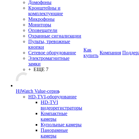
Домофоны
Кронштейны и
комплектующие
Микрофоны
Мониторы
Оповещатели
Охранные сигнализации
Пульты, тревожные
кнопки
Как
Сетевое оборудование
Компания
Поддер
купить
Электромагнитные
замки
+ ЕЩЕ 7
HiWatch Value-серия
HD-TVI-оборудование
HD-TVI
видеорегистраторы
Компактные
камеры
Купольные камеры
Панорамные
камеры