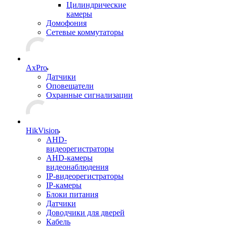
Цилиндрические
камеры
Домофония
Сетевые коммутаторы
AxPro
Датчики
Оповещатели
Охранные сигнализации
HikVision
AHD-
видеорегистраторы
AHD-камеры
видеонаблюдения
IP-видеорегистраторы
IP-камеры
Блоки питания
Датчики
Доводчики для дверей
Кабель