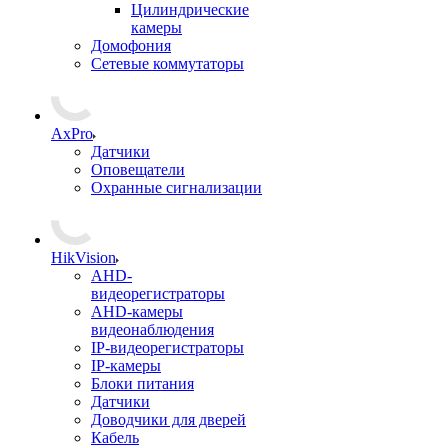
Цилиндрические
камеры
Домофония
Сетевые коммутаторы
AxPro
Датчики
Оповещатели
Охранные сигнализации
HikVision
AHD-
видеорегистраторы
AHD-камеры
видеонаблюдения
IP-видеорегистраторы
IP-камеры
Блоки питания
Датчики
Доводчики для дверей
Кабель