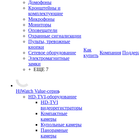
Домофоны
Кронштейны и
комплектующие
Микрофоны
Мониторы
Оповещатели
Охранные сигнализации
Пульты, тревожные
кнопки
Как
Сетевое оборудование
Компания
Поддер
купить
Электромагнитные
замки
+ ЕЩЕ 7
HiWatch Value-серия
HD-TVI-оборудование
HD-TVI
видеорегистраторы
Компактные
камеры
Купольные камеры
Панорамные
камеры