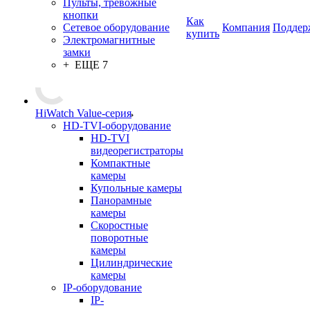
Пульты, тревожные
кнопки
Как
Сетевое оборудование
Компания
Поддер
купить
Электромагнитные
замки
+ ЕЩЕ 7
HiWatch Value-серия
HD-TVI-оборудование
HD-TVI
видеорегистраторы
Компактные
камеры
Купольные камеры
Панорамные
камеры
Скоростные
поворотные
камеры
Цилиндрические
камеры
IP-оборудование
IP-