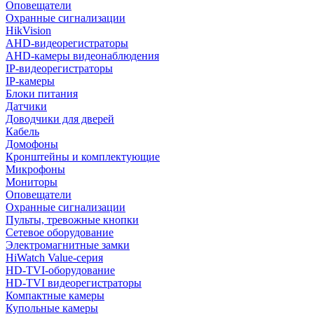
Оповещатели
Охранные сигнализации
HikVision
AHD-видеорегистраторы
AHD-камеры видеонаблюдения
IP-видеорегистраторы
IP-камеры
Блоки питания
Датчики
Доводчики для дверей
Кабель
Домофоны
Кронштейны и комплектующие
Микрофоны
Мониторы
Оповещатели
Охранные сигнализации
Пульты, тревожные кнопки
Сетевое оборудование
Электромагнитные замки
HiWatch Value-серия
HD-TVI-оборудование
HD-TVI видеорегистраторы
Компактные камеры
Купольные камеры