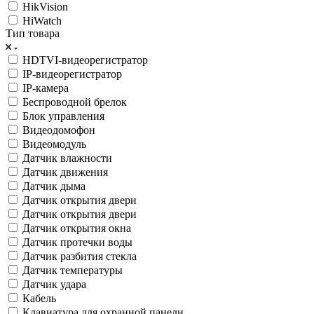
HikVision
HiWatch
Тип товара
HDTVI-видеорегистратор
IP-видеорегистратор
IP-камера
Беспроводной брелок
Блок управления
Видеодомофон
Видеомодуль
Датчик влажности
Датчик движения
Датчик дыма
Датчик открытия двери
Датчик открытия двери
Датчик открытия окна
Датчик протечки воды
Датчик разбития стекла
Датчик температуры
Датчик удара
Кабель
Клавиатура для охранной панели