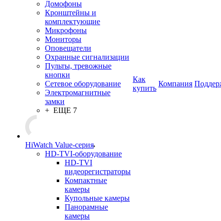
Домофоны
Кронштейны и
комплектующие
Микрофоны
Мониторы
Оповещатели
Охранные сигнализации
Пульты, тревожные
кнопки
Как
Сетевое оборудование
Компания
Поддер
купить
Электромагнитные
замки
+ ЕЩЕ 7
HiWatch Value-серия
HD-TVI-оборудование
HD-TVI
видеорегистраторы
Компактные
камеры
Купольные камеры
Панорамные
камеры