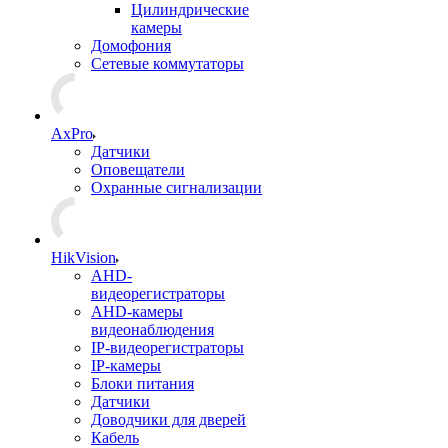
Цилиндрические
камеры
Домофония
Сетевые коммутаторы
AxPro
Датчики
Оповещатели
Охранные сигнализации
HikVision
AHD-
видеорегистраторы
AHD-камеры
видеонаблюдения
IP-видеорегистраторы
IP-камеры
Блоки питания
Датчики
Доводчики для дверей
Кабель