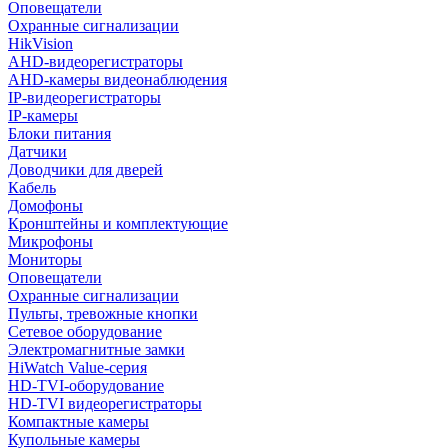
Оповещатели
Охранные сигнализации
HikVision
AHD-видеорегистраторы
AHD-камеры видеонаблюдения
IP-видеорегистраторы
IP-камеры
Блоки питания
Датчики
Доводчики для дверей
Кабель
Домофоны
Кронштейны и комплектующие
Микрофоны
Мониторы
Оповещатели
Охранные сигнализации
Пульты, тревожные кнопки
Сетевое оборудование
Электромагнитные замки
HiWatch Value-серия
HD-TVI-оборудование
HD-TVI видеорегистраторы
Компактные камеры
Купольные камеры