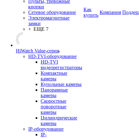
Пульты, тревожные
кнопки
Как
Сетевое оборудование
Компания
Поддер
купить
Электромагнитные
замки
+ ЕЩЕ 7
HiWatch Value-серия
HD-TVI-оборудование
HD-TVI
видеорегистраторы
Компактные
камеры
Купольные камеры
Панорамные
камеры
Скоростные
поворотные
камеры
Цилиндрические
камеры
IP-оборудование
IP-