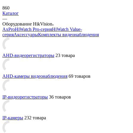
860
Каталог
—
Оборудование HikVision
AxPro
HiWatch Pro-серия
HiWatch Value-
серия
Аксессуары
Комплекты видеонаблюдения
AHD-видеорегистраторы
23 товара
AHD-камеры видеонаблюдения
69 товаров
IP-видеорегистраторы
36 товаров
IP-камеры
232 товара