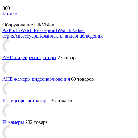
860
Каталог
—
Оборудование HikVision
AxPro
HiWatch Pro-серия
HiWatch Value-
серия
Аксессуары
Комплекты видеонаблюдения
AHD-видеорегистраторы
23 товара
AHD-камеры видеонаблюдения
69 товаров
IP-видеорегистраторы
36 товаров
IP-камеры
232 товара