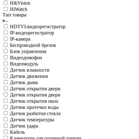
HikVision
HiWatch
Тип товара
HDTVI-видеорегистратор
IP-видеорегистратор
IP-камера
Беспроводной брелок
Блок управления
Видеодомофон
Видеомодуль
Датчик влажности
Датчик движения
Датчик дыма
Датчик открытия двери
Датчик открытия двери
Датчик открытия окна
Датчик протечки воды
Датчик разбития стекла
Датчик температуры
Датчик удара
Кабель
Клавиатура для охранной панели