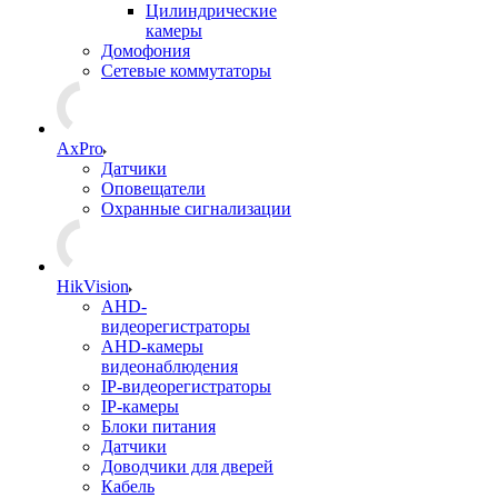
Цилиндрические
камеры
Домофония
Сетевые коммутаторы
AxPro
Датчики
Оповещатели
Охранные сигнализации
HikVision
AHD-
видеорегистраторы
AHD-камеры
видеонаблюдения
IP-видеорегистраторы
IP-камеры
Блоки питания
Датчики
Доводчики для дверей
Кабель