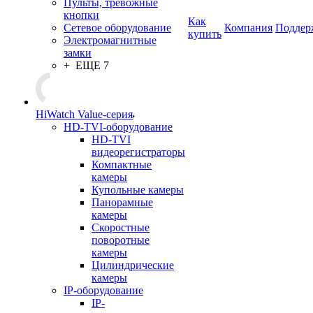
Пульты, тревожные
кнопки
Как
Сетевое оборудование
Компания
Поддер
купить
Электромагнитные
замки
+ ЕЩЕ 7
HiWatch Value-серия
HD-TVI-оборудование
HD-TVI
видеорегистраторы
Компактные
камеры
Купольные камеры
Панорамные
камеры
Скоростные
поворотные
камеры
Цилиндрические
камеры
IP-оборудование
IP-