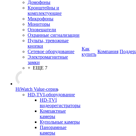
Домофоны
Кронштейны и
комплектующие
Микрофоны
Мониторы
Оповещатели
Охранные сигнализации
Пульты, тревожные
кнопки
Как
Сетевое оборудование
Компания
Поддер
купить
Электромагнитные
замки
+ ЕЩЕ 7
HiWatch Value-серия
HD-TVI-оборудование
HD-TVI
видеорегистраторы
Компактные
камеры
Купольные камеры
Панорамные
камеры