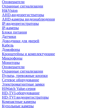
Оповещатели
Охранные сигнализации
HikVision
AHD-видеорегистраторы
AHD-камеры видеонаблюдения
IP-видеорегистраторы
IP-камеры
Блоки питания
Датчики
Доводчики для дверей
Кабель
Домофоны
Кронштейны и комплектующие
Микрофоны
Мониторы
Оповещатели
Охранные сигнализации
Пульты, тревожные кнопки
Сетевое оборудование
Электромагнитные замки
HiWatch Value-серия
HD-TVI-оборудование
HD-TVI видеорегистраторы
Компактные камеры
Купольные камеры