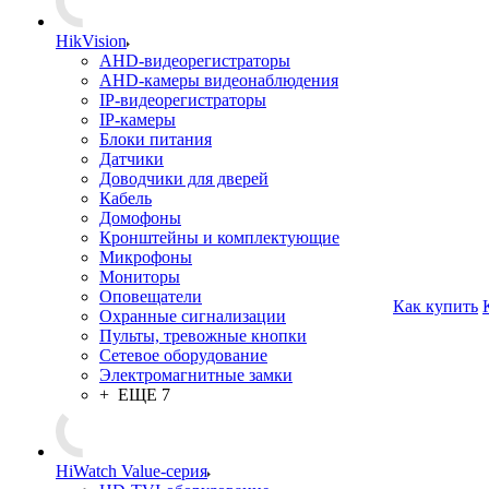
HikVision
AHD-видеорегистраторы
AHD-камеры видеонаблюдения
IP-видеорегистраторы
IP-камеры
Блоки питания
Датчики
Доводчики для дверей
Кабель
Домофоны
Кронштейны и комплектующие
Микрофоны
Мониторы
Оповещатели
Как купить
Охранные сигнализации
Пульты, тревожные кнопки
Сетевое оборудование
Электромагнитные замки
+ ЕЩЕ 7
HiWatch Value-серия