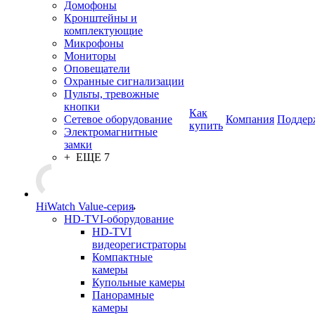
Домофоны
Кронштейны и
комплектующие
Микрофоны
Мониторы
Оповещатели
Охранные сигнализации
Пульты, тревожные
кнопки
Как
Сетевое оборудование
Компания
Поддер
купить
Электромагнитные
замки
+ ЕЩЕ 7
HiWatch Value-серия
HD-TVI-оборудование
HD-TVI
видеорегистраторы
Компактные
камеры
Купольные камеры
Панорамные
камеры