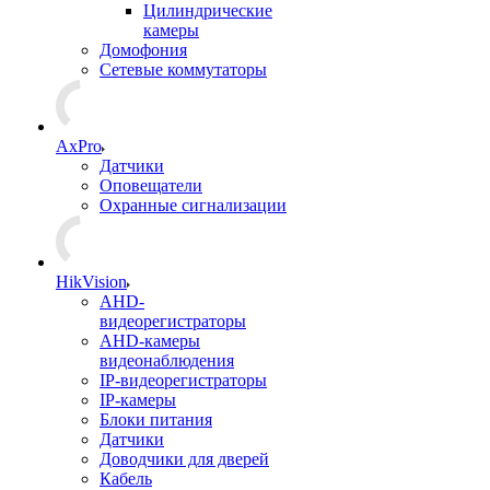
Цилиндрические
камеры
Домофония
Сетевые коммутаторы
AxPro
Датчики
Оповещатели
Охранные сигнализации
HikVision
AHD-
видеорегистраторы
AHD-камеры
видеонаблюдения
IP-видеорегистраторы
IP-камеры
Блоки питания
Датчики
Доводчики для дверей
Кабель