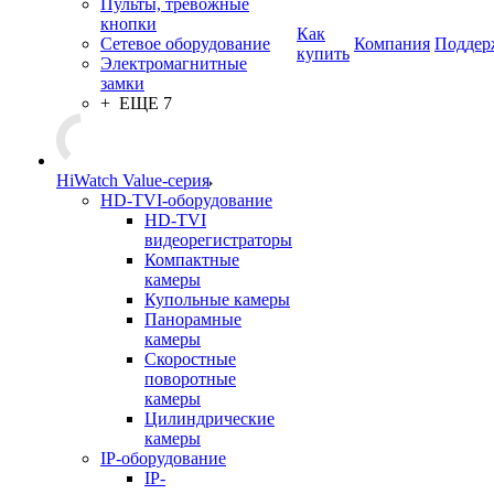
Пульты, тревожные
кнопки
Как
Сетевое оборудование
Компания
Поддер
купить
Электромагнитные
замки
+ ЕЩЕ 7
HiWatch Value-серия
HD-TVI-оборудование
HD-TVI
видеорегистраторы
Компактные
камеры
Купольные камеры
Панорамные
камеры
Скоростные
поворотные
камеры
Цилиндрические
камеры
IP-оборудование
IP-