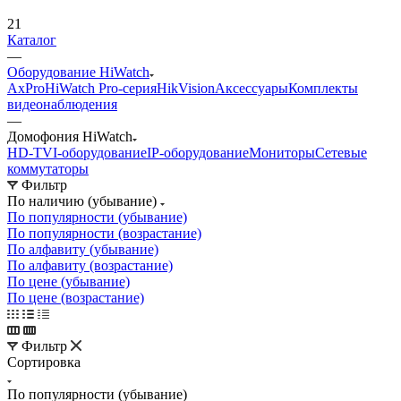
21
Каталог
—
Оборудование HiWatch
AxPro
HiWatch Pro-серия
HikVision
Аксессуары
Комплекты
видеонаблюдения
—
Домофония HiWatch
HD-TVI-оборудование
IP-оборудование
Мониторы
Сетевые
коммутаторы
Фильтр
По наличию (убывание)
По популярности (убывание)
По популярности (возрастание)
По алфавиту (убывание)
По алфавиту (возрастание)
По цене (убывание)
По цене (возрастание)
Фильтр
Сортировка
По популярности (убывание)