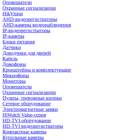
Оповещатели
Охранные сигнализации
HikVision
AHD-видеорегистраторы
AHD-камеры видеонаблюдения
IP-видеорегистраторы
IP-камеры
Блоки питания
Датчики
Доводчики для дверей
Кабель
Домофоны
Кронштейны и комплектующие
Микрофоны
Мониторы
Оповещатели
Охранные сигнализации
Пульты, тревожные кнопки
Сетевое оборудование
Электромагнитные замки
HiWatch Value-серия
HD-TVI-оборудование
HD-TVI видеорегистраторы
Компактные камеры
Купольные камеры